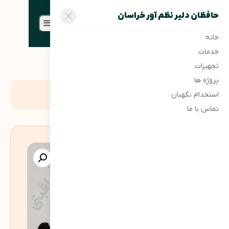
حافظان دلیر نظم آور خراسان
حافظان دلیر نظم آور خراسان
خانه
خدمات
تجهیزات
پروژه ها
شوکر رعد 2
استخدام نگهبان
تماس با ما